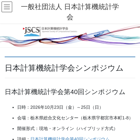
コ
ナ
一般社団法人 日本計算機統計学
ン
ビ
会
テ
ゲ
ン
ー
ツ
シ
へ
ョ
ス
ン
キ
に
ッ
移
プ
動
日本計算機統計学会シンポジウム
日本計算機統計学会第40回シンポジウム
日時：2026年10月23日（金）～25日（日）
会場：栃木県総合文化センター（栃木県宇都宮市本町1-8）
開催形式：現地・オンライン（ハイブリッド方式）
詳細：
日本計算機統計学会第40回シンポジウム