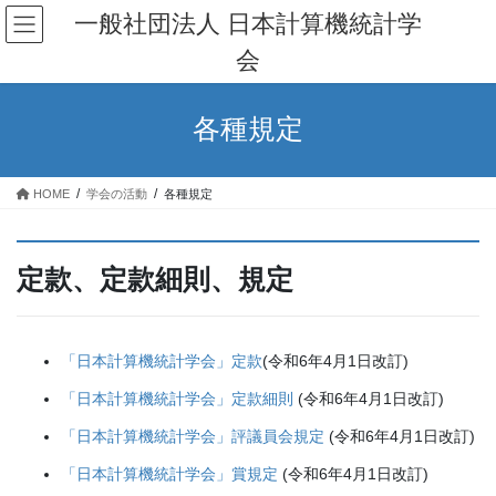
コ
ナ
一般社団法人 日本計算機統計学
ン
ビ
会
テ
ゲ
ン
ー
ツ
シ
各種規定
へ
ョ
ス
ン
キ
に
HOME
学会の活動
各種規定
ッ
移
プ
動
定款、定款細則、規定
「日本計算機統計学会」定款
(令和6年4月1日改訂)
「日本計算機統計学会」定款細則
(令和6年4月1日改訂)
「日本計算機統計学会」評議員会規定
(令和6年4月1日改訂)
「日本計算機統計学会」賞規定
(令和6年4月1日改訂)