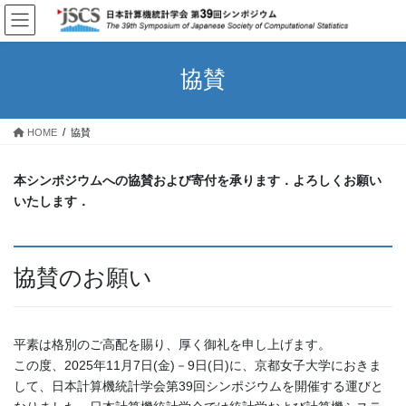
コ
ナ
ン
ビ
テ
ゲ
ン
ー
協賛
ツ
シ
へ
ョ
ス
ン
HOME
協賛
キ
に
ッ
移
プ
動
本シンポジウムへの協賛および寄付を承ります．よろしくお願い
いたします．
協賛のお願い
平素は格別のご高配を賜り、厚く御礼を申し上げます。
この度、2025年11月7日(金)－9日(日)に、京都女子大学におきま
して、日本計算機統計学会第39回シンポジウムを開催する運びと