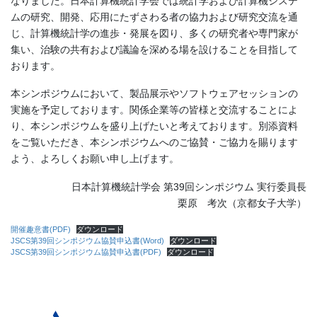
なりました。日本計算機統計学会では統計学および計算機システ
ムの研究、開発、応用にたずさわる者の協力および研究交流を通
じ、計算機統計学の進歩・発展を図り、多くの研究者や専門家が
集い、治験の共有および議論を深める場を設けることを目指して
おります。
本シンポジウムにおいて、製品展示やソフトウェアセッションの
実施を予定しております。関係企業等の皆様と交流することによ
り、本シンポジウムを盛り上げたいと考えております。別添資料
をご覧いただき、本シンポジウムへのご協賛・ご協力を賜ります
よう、よろしくお願い申し上げます。
日本計算機統計学会 第39回シンポジウム 実行委員長
栗原 考次（京都女子大学）
開催趣意書(PDF)
ダウンロード
JSCS第39回シンポジウム協賛申込書(Word)
ダウンロード
JSCS第39回シンポジウム協賛申込書(PDF)
ダウンロード